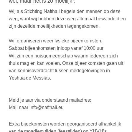
wel, maar het is zo moeilijk”.
Wij als Stichting Nafthali begeleiden mensen op deze 
weg, want wij hebben deze weg allemaal bewandeld en 
zijn dezelfde moeilijkheden tegengekomen.
Wij organiseren weer fysieke bijeenkomsten:
Sabbat bijeenkomsten inloop vanaf 10:00 uur
Wij zijn een huisgemeenschap waarin iedereen zich 
thuis mag en kan voelen. Onze bijeenkomsten gaan uit 
van kennisoverdracht tussen medegelovingen in 
Yeshua de Messias.
Meld je aan via onderstaand mailadres:
Mail naar info@nafthali.eu
Extra bijeekomsten worden georganiseerd afhankelijk 
van de moadiem tijden (feesttijden) op YHVH’s 